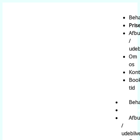
Gå
til
Beha
indholdet
Pris
Afbu
/
udeb
Om
os
Kont
Boo
tid
Beha
Pris
Afbu
/
udebliv